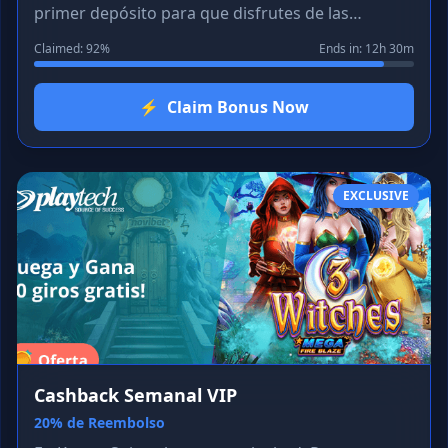
primer depósito para que disfrutes de las
mejores slots y mesas en vivo.
Claimed: 92%
Ends in: 12h 30m
⚡
Claim Bonus Now
EXCLUSIVE
Cashback Semanal VIP
20% de Reembolso