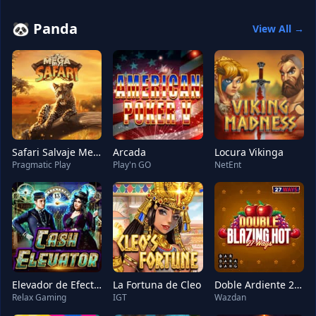
🐼 Panda
View All →
Safari Salvaje Mega
Arcada
Locura Vikinga
Pragmatic Play
Play'n GO
NetEnt
Elevador de Efectivo
La Fortuna de Cleo
Doble Ardiente 27 Maneras
Relax Gaming
IGT
Wazdan