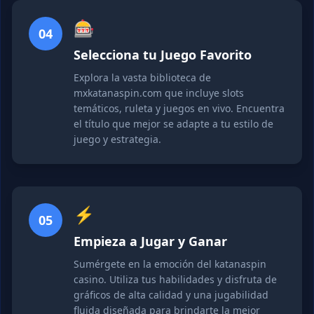
🎰
04
Selecciona tu Juego Favorito
Explora la vasta biblioteca de
mxkatanaspin.com que incluye slots
temáticos, ruleta y juegos en vivo. Encuentra
el título que mejor se adapte a tu estilo de
juego y estrategia.
⚡
05
Empieza a Jugar y Ganar
Sumérgete en la emoción del katanaspin
casino. Utiliza tus habilidades y disfruta de
gráficos de alta calidad y una jugabilidad
fluida diseñada para brindarte la mejor