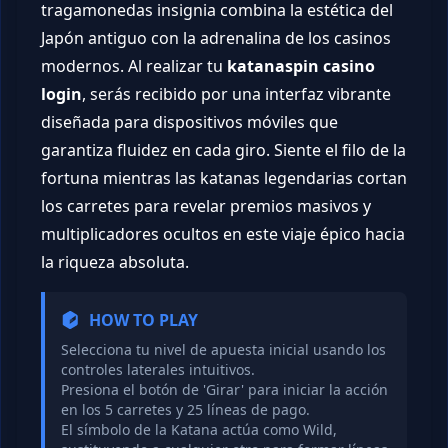
tragamonedas insignia combina la estética del
Japón antiguo con la adrenalina de los casinos
modernos. Al realizar tu
katanaspin casino
login
, serás recibido por una interfaz vibrante
diseñada para dispositivos móviles que
garantiza fluidez en cada giro. Siente el filo de la
fortuna mientras las katanas legendarias cortan
los carretes para revelar premios masivos y
multiplicadores ocultos en este viaje épico hacia
la riqueza absoluta.
HOW TO PLAY
Selecciona tu nivel de apuesta inicial usando los
controles laterales intuitivos.
Presiona el botón de 'Girar' para iniciar la acción
en los 5 carretes y 25 líneas de pago.
El símbolo de la Katana actúa como Wild,