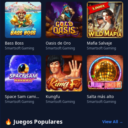
Bass Boss
Oasis de Oro
Mafia Salvaje
Smartsoft Gaming
Smartsoft Gaming
Smartsoft Gaming
Space Sam camina y gana
Kungfu
Salta más alto
Smartsoft Gaming
Smartsoft Gaming
Smartsoft Gaming
🔥 Juegos Populares
View All →