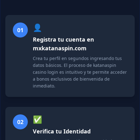
👤
01
Registra tu cuenta en
mxkatanaspin.com
Crea tu perfil en segundos ingresando tus
datos básicos. El proceso de katanaspin
casino login es intuitivo y te permite acceder
a bonos exclusivos de bienvenida de
inmediato.
✅
02
Verifica tu Identidad