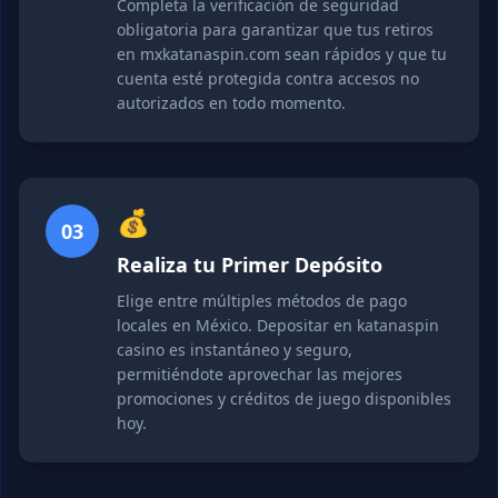
Completa la verificación de seguridad
obligatoria para garantizar que tus retiros
en mxkatanaspin.com sean rápidos y que tu
cuenta esté protegida contra accesos no
autorizados en todo momento.
💰
03
Realiza tu Primer Depósito
Elige entre múltiples métodos de pago
locales en México. Depositar en katanaspin
casino es instantáneo y seguro,
permitiéndote aprovechar las mejores
promociones y créditos de juego disponibles
hoy.