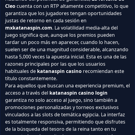
Cleo
cuenta con un RTP altamente competitivo, lo que
garantiza que los jugadores tengan oportunidades
justas de retorno en cada sesión en
mxkatanaspin.com
. La volatilidad media-alta del
juego significa que, aunque los premios pueden
tardar un poco más en aparecer, cuando lo hacen,
suelen ser de una magnitud considerable, alcanzando
hasta 5,000 veces la apuesta inicial. Esta es una de las
razones principales por las que los usuarios
habituales de
katanaspin casino
recomiendan este
título constantemente.
Para aquellos que buscan una experiencia premium, el
acceso a través del
katanaspin casino login
garantiza no solo acceso al juego, sino también a
promociones personalizadas y torneos exclusivos
vinculados a las slots de temática egipcia. La interfaz
es totalmente responsiva, permitiendo que disfrutes
de la búsqueda del tesoro de la reina tanto en tu