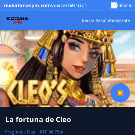
mxkatanaspin.com
Idioma
Gana con Katanaspin
Iniciar Sesión
Regístrate
▶
La fortuna de Cleo
Pragmatic Play
RTP 96.75%