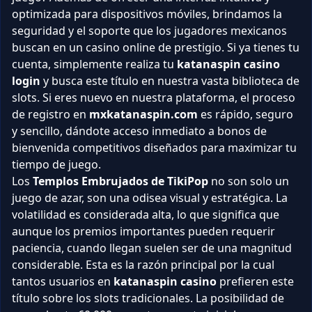
optimizada para dispositivos móviles, brindamos la
seguridad y el soporte que los jugadores mexicanos
buscan en un casino online de prestigio. Si ya tienes tu
cuenta, simplemente realiza tu
katanaspin casino
login
y busca este título en nuestra vasta biblioteca de
slots. Si eres nuevo en nuestra plataforma, el proceso
de registro en
mxkatanaspin.com
es rápido, seguro
y sencillo, dándote acceso inmediato a bonos de
bienvenida competitivos diseñados para maximizar tu
tiempo de juego.
Los
Templos Embrujados de TikiPop
no son solo un
juego de azar, son una odisea visual y estratégica. La
volatilidad es considerada alta, lo que significa que
aunque los premios importantes pueden requerir
paciencia, cuando llegan suelen ser de una magnitud
considerable. Esta es la razón principal por la cual
tantos usuarios en
katanaspin casino
prefieren este
título sobre los slots tradicionales. La posibilidad de