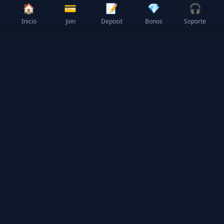
🏠
💳
📝
💎
🎧
Inicio
Join
Deposit
Bonos
Soporte
✕
Select Language
🇲🇽
✓
Mexico
Elevador de Efectivo | Juega en
⚙️
mxkatanaspin.com
Elevador de Efectivo | Juega en
❓
mxkatanaspin.com