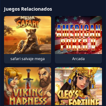
Juegos Relacionados
safari salvaje mega
Arcada