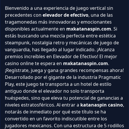
Bienvenido a una experiencia de juego vertical sin
precedentes con
elevador de efectivo
, una de las
tragamonedas más innovadoras y emocionantes
disponibles actualmente en
mxkatanaspin.com
. Si
estás buscando una mezcla perfecta entre estética
steampunk, nostalgia retro y mecánicas de juego de
vanguardia, has llegado al lugar indicado. ¡Alcanza
premios increíbles en Elevador de Efectivo! El mejor
casino online te espera en
mxkatanaspin.com
.
¡Regístrate, juega y gana grandes recompensas ahora!
Desarrollado por el gigante de la industria Pragmatic
Play, este juego te transporta a un hotel de estilo
antiguo donde el elevador no solo transporta
huéspedes, sino que eleva tu potencial de ganancias a
niveles estratosféricos. Al entrar a
katanaspin casino
,
notarás de inmediato por qué este título se ha
convertido en un favorito indiscutible entre los
jugadores mexicanos. Con una estructura de 5 rodillos