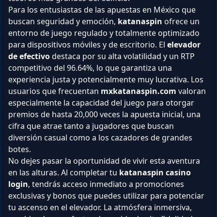
Para los entusiastas de las apuestas en México que
buscan seguridad y emoción,
katanaspin
ofrece un
entorno de juego regulado y totalmente optimizado
para dispositivos móviles y de escritorio. El
elevador
de efectivo
destaca por su alta volatilidad y un RTP
competitivo del 96.64%, lo que garantiza una
experiencia justa y potencialmente muy lucrativa. Los
usuarios que frecuentan
mxkatanaspin.com
valoran
especialmente la capacidad del juego para otorgar
premios de hasta 20,000 veces la apuesta inicial, una
cifra que atrae tanto a jugadores que buscan
diversión casual como a los cazadores de grandes
botes.
No dejes pasar la oportunidad de vivir esta aventura
en las alturas. Al completar tu
katanaspin casino
login
, tendrás acceso inmediato a promociones
exclusivas y bonos que puedes utilizar para potenciar
tu ascenso en el elevador. La atmósfera inmersiva,