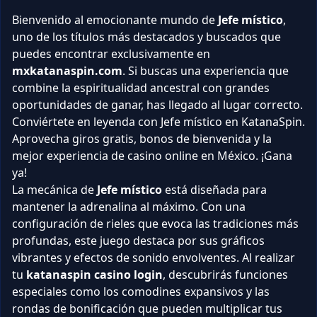
Bienvenido al emocionante mundo de
Jefe místico
,
uno de los títulos más destacados y buscados que
puedes encontrar exclusivamente en
mxkatanaspin.com
. Si buscas una experiencia que
combine la espiritualidad ancestral con grandes
oportunidades de ganar, has llegado al lugar correcto.
Conviértete en leyenda con Jefe místico en KatanaSpin.
Aprovecha giros gratis, bonos de bienvenida y la
mejor experiencia de casino online en México. ¡Gana
ya!
La mecánica de
Jefe místico
está diseñada para
mantener la adrenalina al máximo. Con una
configuración de rieles que evoca las tradiciones más
profundas, este juego destaca por sus gráficos
vibrantes y efectos de sonido envolventes. Al realizar
tu
katanaspin casino login
, descubrirás funciones
especiales como los comodines expansivos y las
rondas de bonificación que pueden multiplicar tus