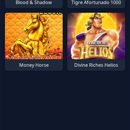
Blood & Shadow
Tigre Afortunado 1000
Money Horse
Divine Riches Helios