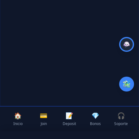
🏠
💳
📝
💎
🎧
Inicio
Join
Deposit
Bonos
Soporte