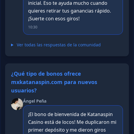
inicial. Eso te ayuda mucho cuando
quieres retirar tus ganancias rápido.
¡Suerte con esos giros!
10:30
Ver todas las respuestas de la comunidad
¿Qué tipo de bonos ofrece
mxkatanaspin.com para nuevos
usuarios?
Ángel Peña
¡El bono de bienvenida de Katanaspin
Casino está de locos! Me duplicaron mi
primer depósito y me dieron giros