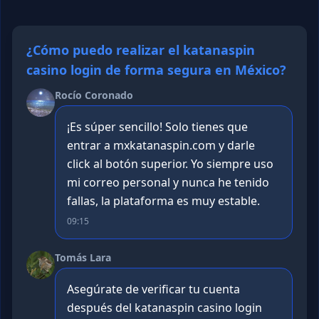
¿Cómo puedo realizar el katanaspin
casino login de forma segura en México?
Rocío Coronado
¡Es súper sencillo! Solo tienes que
entrar a mxkatanaspin.com y darle
click al botón superior. Yo siempre uso
mi correo personal y nunca he tenido
fallas, la plataforma es muy estable.
09:15
Tomás Lara
Asegúrate de verificar tu cuenta
después del katanaspin casino login