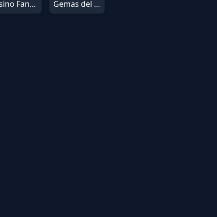
Casino Fantasy
Gemas del Destino