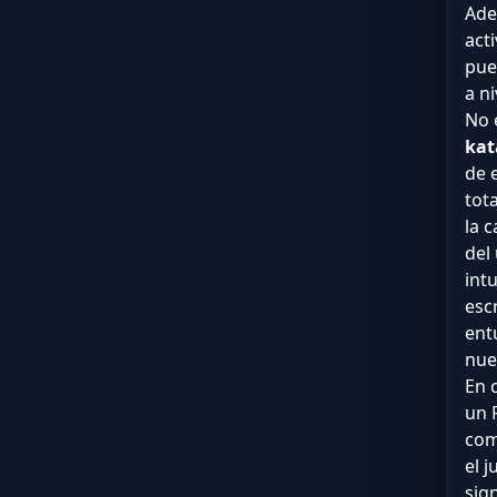
Ade
act
pue
a n
No 
kat
de 
tot
la 
del
int
esc
ent
nue
En 
un 
com
el 
sig