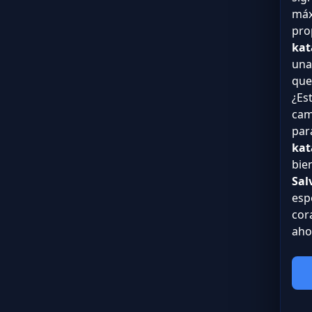
máx
pro
kat
una
que
¿Est
cam
par
kat
bie
Sal
esp
cor
aho