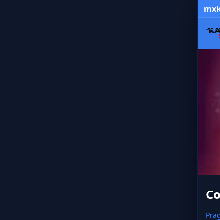
mxk
Co
Prag