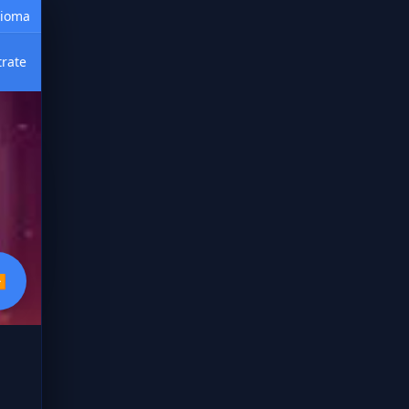
dioma
trate
▶