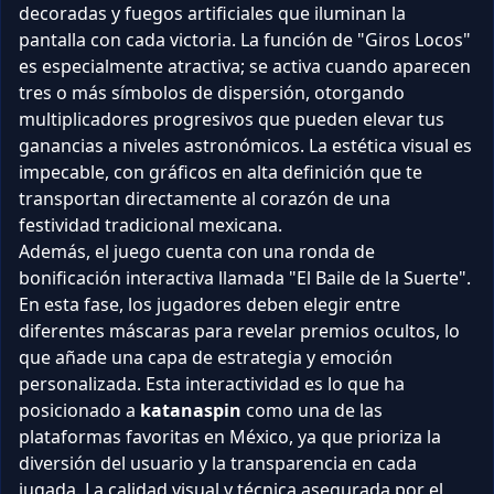
decoradas y fuegos artificiales que iluminan la
pantalla con cada victoria. La función de "Giros Locos"
es especialmente atractiva; se activa cuando aparecen
tres o más símbolos de dispersión, otorgando
multiplicadores progresivos que pueden elevar tus
ganancias a niveles astronómicos. La estética visual es
impecable, con gráficos en alta definición que te
transportan directamente al corazón de una
festividad tradicional mexicana.
Además, el juego cuenta con una ronda de
bonificación interactiva llamada "El Baile de la Suerte".
En esta fase, los jugadores deben elegir entre
diferentes máscaras para revelar premios ocultos, lo
que añade una capa de estrategia y emoción
personalizada. Esta interactividad es lo que ha
posicionado a
katanaspin
como una de las
plataformas favoritas en México, ya que prioriza la
diversión del usuario y la transparencia en cada
jugada. La calidad visual y técnica asegurada por el